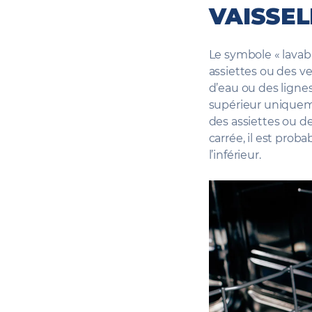
VAISSEL
Le symbole « lavab
assiettes ou des ve
d’eau ou des lignes
supérieur uniqueme
des assiettes ou de
carrée, il est proba
l’inférieur.