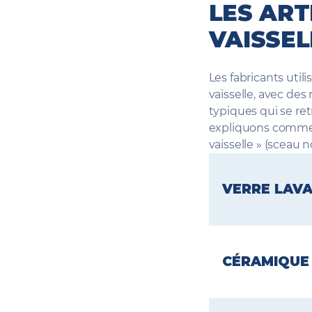
LES ART
VAISSEL
Les fabricants util
vaisselle, avec des
typiques qui se re
expliquons comment 
vaisselle » (sceau no
VERRE LAVA
La majorité du 
refroidi lente
CÉRAMIQUE 
Il s’agit d’un
pour améliorer
Le verre recui
Les fabricants