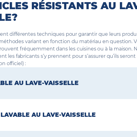
ICLES RÉSISTANTS AU LA
LE?
isent différentes techniques pour garantir que leurs produ
 méthodes variant en fonction du matériau en question. Vo
trouvent fréquemment dans les cuisines ou à la maison. 
les fabricants s’y prennent pour s’assurer qu’ils seront «
n officiel) :
BLE AU LAVE-VAISSELLE
verre est « recuit », ce qui signifie que lorsqu’il est fabriq
ment à la température ambiante pour égaliser les points
LAVABLE AU LAVE-VAISSELLE
 processus de routine que suivent presque tous les produ
 leur durabilité.
t est souvent appelé « verre non traité » parce qu’il exis
 rendent les articles en céramique lavables au lave-vais