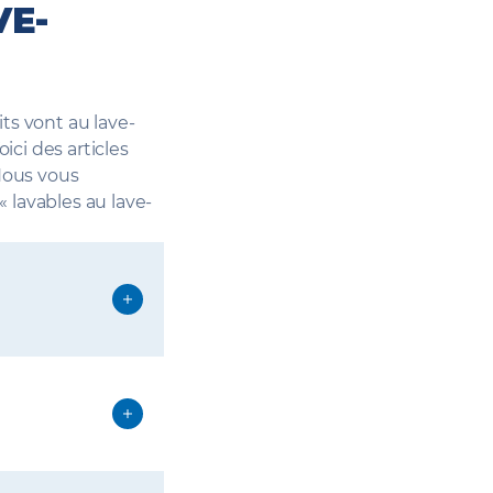
VE-
its vont au lave-
ici des articles
Nous vous
 lavables au lave-
ué, il est
 de contrainte.
its en verre
te deux autres
selle par un