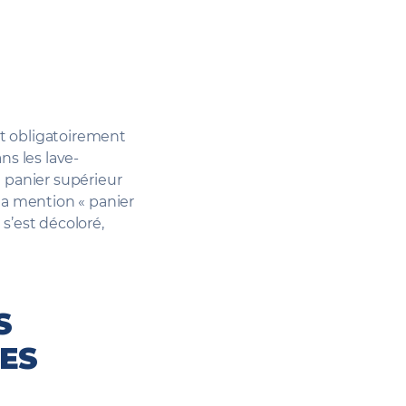
t obligatoirement
ns les lave-
e panier supérieur
 la mention « panier
s’est décoloré,
S
ES