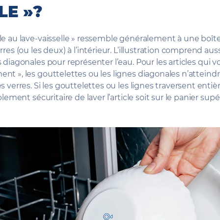
LE »?
le au lave-vaisselle » ressemble généralement à une boît
rres (ou les deux) à l’intérieur. L’illustration comprend au
 diagonales pour représenter l’eau. Pour les articles qui v
nt », les gouttelettes ou les lignes diagonales n’atteind
s verres. Si les gouttelettes ou les lignes traversent enti
blement sécuritaire de laver l’article soit sur le panier supé