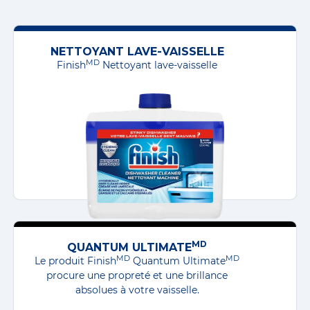
scintillants à chaque fois, plutôt que
également commencer à clignoter pour
d'avoir des résidus, de la graisse ou
vous avertir qu’il est temps de remplir
des traces d'eau.
NETTOYANT LAVE-VAISSELLE
votre bac d’agent de rinçage.
MD
Finish
Nettoyant lave-vaisselle
C'est l'assurance d'un réel gain de
temps : l’agent de rinçage disperse
les gouttelettes qui se déposent sur
votre vaisselle lui permettant de sortir
sèche du cycle.
MD
QUANTUM ULTIMATE
MD
MD
Le produit Finish
Quantum Ultimate
procure une propreté et une brillance
absolues à votre vaisselle.