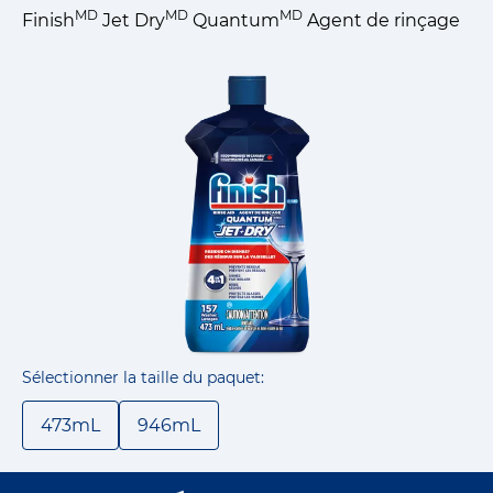
MD
MD
MD
Finish
Jet Dry
Quantum
Agent de rinçage
Sélectionner la taille du paquet:
473mL
946mL