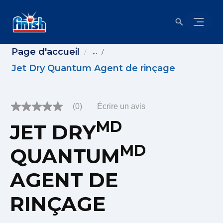
Page d'accueil
...
Jet Dry Quantum Agent de rinçage
(0)
Écrire un avis
Aucune
cote
MD
JET DRY
pour
ce
produit
MD
QUANTUM
Lien
vers
la
AGENT DE
même
page.
RINÇAGE