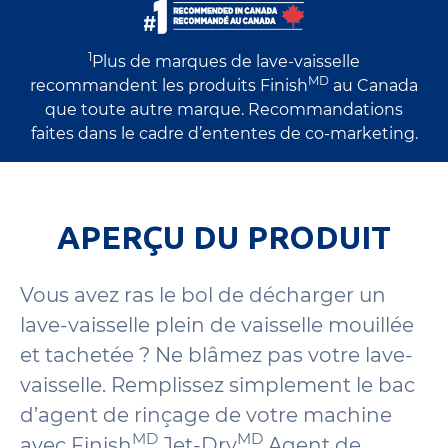
1
Plus de marques de lave-vaisselle
MD
recommandent les produits Finish
au Canada
que toute autre marque. Recommandations
faites dans le cadre d’ententes de co-marketing.
APERÇU DU PRODUIT
Vous avez ras le bol de décharger un
lave-vaisselle plein de vaisselle mouillée
et tachetée ? Ne blâmez pas votre lave-
vaisselle. Remplissez simplement le bac
d’agent de rinçage de votre machine
MD
MD
avec Finish
Jet-Dry
Agent de