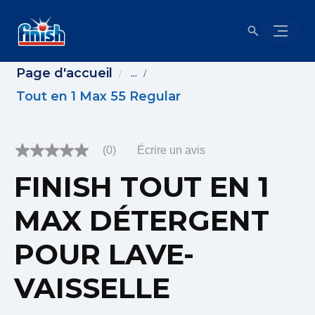
Page d'accueil
...
Tout en 1 Max 55 Regular
(0)
Écrire un avis
Aucune
cote
FINISH TOUT EN 1
pour
ce
produit
MAX DÉTERGENT
Lien
vers
la
POUR LAVE-
même
page.
VAISSELLE