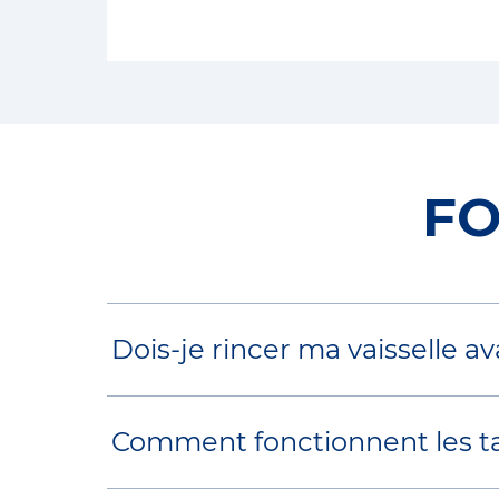
FO
Dois-je rincer ma vaisselle av
Pas besoin de le faire ! Le prér
Comment fonctionnent les tab
fassent, cela prend du temps et
g
Les détergents modernes tels q