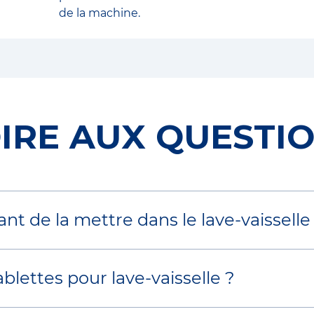
de la machine.
IRE AUX QUESTI
ant de la mettre dans le lave-vaisselle
inçage appartient au passé. Et bien que de n
lettes pour lave-vaisselle ?
aspille des ressources précieuses
.
MD
MD
ue
Finish
Quantum UltraMax
contiennent