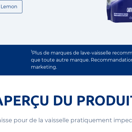
Lemon
1
Plus de marques de lave-vaisselle recomm
que toute autre marque. Recommandations 
marketing.
APERÇU DU PRODUI
aisse pour de la vaisselle pratiquement impec