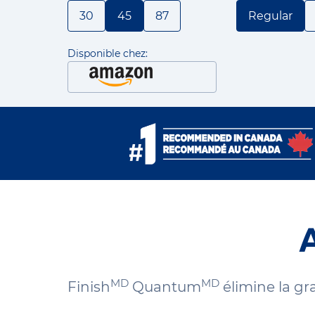
vers
30
45
87
Regular
la
même
page.
Disponible chez:
MD
MD
Finish
Quantum
élimine la gr