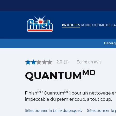
PRODUITS
GUIDE ULTIME DE L
...
Page d'accueil
Quantum
Quantum 45 R
Déterg
2.0
(1)
Écrire un avis
2.0
étoiles
MD
QUANTUM
sur
5
,
valeur
de
MD
MD
Finish
Quantum
, pour un nettoyage e
note
moyenne.
impeccable du premier coup, à tout coup.
Read
a
Review.
Sélectionner la taille du paquet:
Sélectionner le
Lien