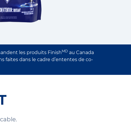
MD
andent les produits Finish
au Canada
faites dans le cadre d’ententes de co-
T
cable.