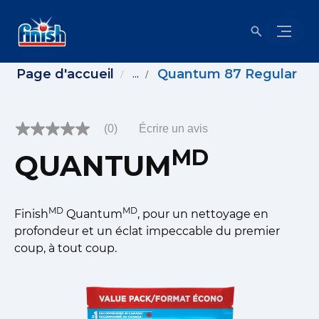
Page d'accueil
Quantum 87 Regular
...
(0)
Écrire un avis
Aucune
cote
MD
QUANTUM
pour
ce
produit
Lien
vers
MD
MD
Finish
Quantum
, pour un nettoyage en
la
même
profondeur et un éclat impeccable du premier
page.
coup, à tout coup.