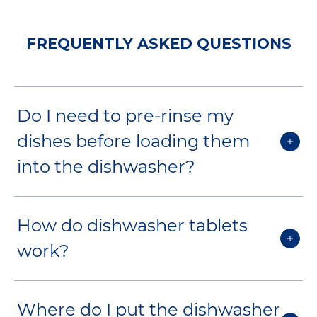
FREQUENTLY ASKED QUESTIONS
Do I need to pre-rinse my
dishes before loading them
into the dishwasher?
No need to! Pre-rinsing is a thing of the
How do dishwasher tablets
past. And although many Canadian
work?
households do it, it’s time consuming
and
wasteful of precious resources
.
Dishwasher tablets contain surfactants,
Modern detergents such as
Finish
Where do I put the dishwasher