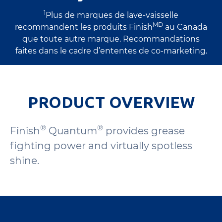
1
Plus de marques de lave-vaisselle
MD
recommandent les produits Finish
au Canada
que toute autre marque. Recommandations
faites dans le cadre d’ententes de co-marketing.
PRODUCT OVERVIEW
®
®
Finish
Quantum
provides grease
fighting power and virtually spotless
shine.